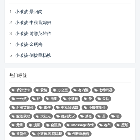
1
小破孩·景阳岗
2
小破孩·中秋背媳妇
3
小破孩·射雕英雄传
4
小破孩·金瓶梅
5
小破孩·倒拔垂杨柳
热门标签
裤衩贺卡
爱情
办公室
有内涵
七种武器
一分笑
贴
电影
小破孩
爱
公益
射雕英雄传
毒侠
中秋背媳妇
小破孩生蛋
嫁给我吧
大状元
碰到火灾
禁毒
蛋
包
元旦
漫画
金瓶梅
imessage表情
春节
壁纸
迎新年
小破孩.容易吗我
倒拔垂杨柳