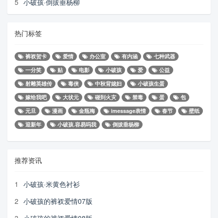
5
小破孩·倒拔垂杨柳
热门标签
裤衩贺卡
爱情
办公室
有内涵
七种武器
一分笑
贴
电影
小破孩
爱
公益
射雕英雄传
毒侠
中秋背媳妇
小破孩生蛋
嫁给我吧
大状元
碰到火灾
禁毒
蛋
包
元旦
漫画
金瓶梅
imessage表情
春节
壁纸
迎新年
小破孩.容易吗我
倒拔垂杨柳
推荐资讯
1
小破孩·米黄色衬衫
2
小破孩的裤衩爱情07版
3
小破孩的裤衩爱情08版