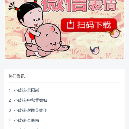
热门资讯
1
小破孩·景阳岗
2
小破孩·中秋背媳妇
3
小破孩·射雕英雄传
4
小破孩·金瓶梅