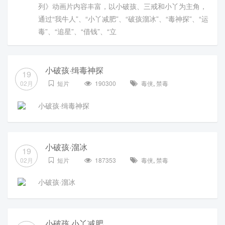
列》动画片内容丰富，以小破孩、三戒和小丫为主角，
通过“我牛人”、“小丫减肥”、“破孩溜冰”、“毒神探”、“运
毒”、“追星”、“借钱”、“立
小破孩·缉毒神探
19
02月
短片
190300
毒侠
,
禁毒
小破孩·缉毒神探
小破孩·溜冰
19
02月
短片
187353
毒侠
,
禁毒
小破孩·溜冰
小破孩.小丫减肥