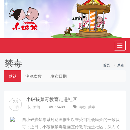
Toggl
navig
禁毒
首页
禁毒
默认
浏览次数
发布日期
小破孩禁毒教育走进社区
23
09月
新闻
15439
毒侠
,
禁毒
自小破孩禁毒系列动画推出以来受到社会民众的一致认
可；近日，小破孩禁毒漫画宣传教育走进社区，深入民