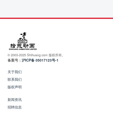
© 2003-2025 Shihuang.com 版权所有。
备案号：
沪ICP备 05017123号-1
关于我们
联系我们
版权声明
新闻资讯
招聘信息