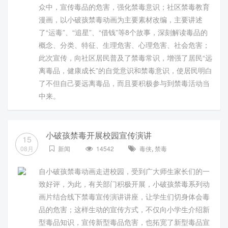
众中，宣传毒品的危害，强化禁毒意识；社区禁毒教育
漫画，以小破孩禁毒动画为主要素材改编，主要讲述
了“运毒”、“追星”、“借钱”等8个故事，深刻解读毒品的
概念、分类、特征、生理危害、心理危害、社会危害；
此次宣传，向社区居民普及了禁毒常识，增强了居民“远
离毒品，健康成长”的自觉意识和禁毒意识，使居民明白
了不但自己要远离毒品，而且要积极参与到禁毒活动当
中来。
小破孩禁毒开展校园宣传演讲
15
08月
新闻
14542
毒侠
,
禁毒
自小破孩禁毒动画走进校园，受到广大师生家长们的一
致好评，为此，有关部门积极开展，小破孩禁毒系列动
画片结合线下禁毒宣传演讲讲座，让学生们切身体会毒
品的危害；这样生动的宣传方式，不仅向小学生介绍新
型毒品知识，宣传新型毒品危害，也拓宽了新型毒品宣