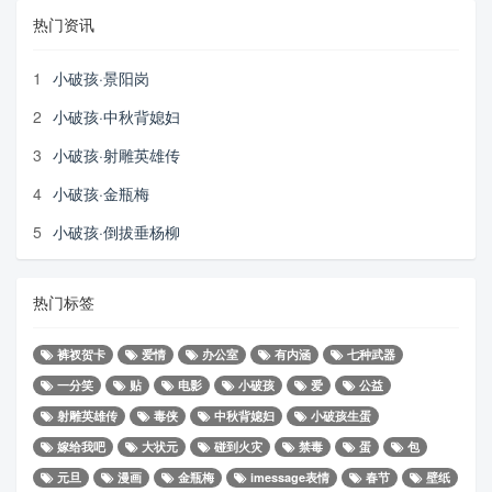
热门资讯
1
小破孩·景阳岗
2
小破孩·中秋背媳妇
3
小破孩·射雕英雄传
4
小破孩·金瓶梅
5
小破孩·倒拔垂杨柳
热门标签
裤衩贺卡
爱情
办公室
有内涵
七种武器
一分笑
贴
电影
小破孩
爱
公益
射雕英雄传
毒侠
中秋背媳妇
小破孩生蛋
嫁给我吧
大状元
碰到火灾
禁毒
蛋
包
元旦
漫画
金瓶梅
imessage表情
春节
壁纸