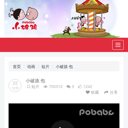
Toggl
navig
首页
动画
短片
小破孩·包
小破孩·包
22
短片
700310
0
1242
12月
收藏
分享