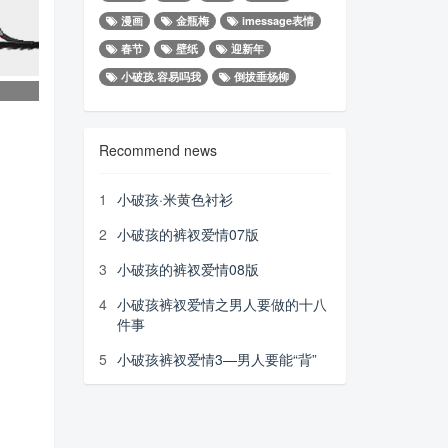
漫画
金瓶梅
imessage表情
春节
壁纸
迎新年
小破孩.容易吗我
倒拔垂杨柳
中秋
窗外
三
Recommend news
1
小破孩·米黄色衬衫
2
小破孩的裤衩爱情07版
3
小破孩的裤衩爱情08版
4
小破孩裤衩爱情之男人要做的十八
件事
5
小破孩裤衩爱情3—男人要能“背”