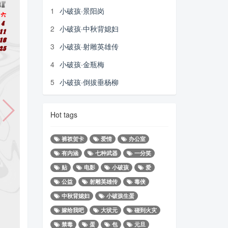
1
小破孩·景阳岗
2
小破孩·中秋背媳妇
3
小破孩·射雕英雄传
4
小破孩·金瓶梅
5
小破孩·倒拔垂杨柳
Hot tags
裤衩贺卡
爱情
办公室
有内涵
七种武器
一分笑
贴
电影
小破孩
爱
公益
射雕英雄传
毒侠
中秋背媳妇
小破孩生蛋
嫁给我吧
大状元
碰到火灾
禁毒
蛋
包
元旦