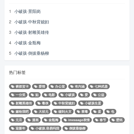
1
小破孩·景阳岗
2
小破孩·中秋背媳妇
3
小破孩·射雕英雄传
4
小破孩·金瓶梅
5
小破孩·倒拔垂杨柳
热门标签
裤衩贺卡
爱情
办公室
有内涵
七种武器
一分笑
贴
电影
小破孩
爱
公益
射雕英雄传
毒侠
中秋背媳妇
小破孩生蛋
嫁给我吧
大状元
碰到火灾
禁毒
蛋
包
元旦
漫画
金瓶梅
imessage表情
春节
壁纸
迎新年
小破孩.容易吗我
倒拔垂杨柳