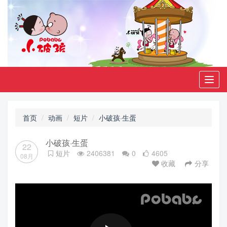
Toggl
navig
首页
动画
短片
小破孩·生蛋
小破孩·生蛋
22
短片
2406381
0
4605
08月
收藏
分享