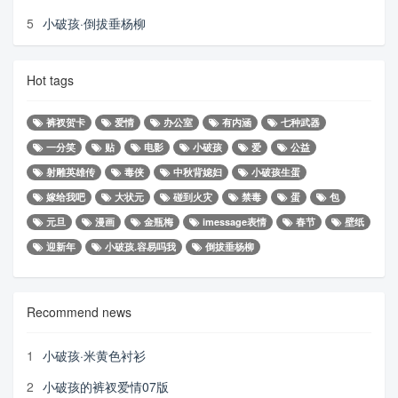
5
小破孩·倒拔垂杨柳
Hot tags
裤衩贺卡
爱情
办公室
有内涵
七种武器
一分笑
贴
电影
小破孩
爱
公益
射雕英雄传
毒侠
中秋背媳妇
小破孩生蛋
嫁给我吧
大状元
碰到火灾
禁毒
蛋
包
元旦
漫画
金瓶梅
imessage表情
春节
壁纸
迎新年
小破孩.容易吗我
倒拔垂杨柳
Recommend news
1
小破孩·米黄色衬衫
2
小破孩的裤衩爱情07版