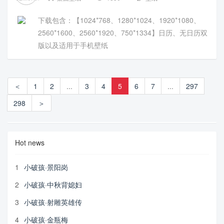
下载包含：【1024*768、1280*1024、1920*1080、
2560*1600、2560*1920、750*1334】日历、无日历双
版以及适用于手机壁纸
＜
1
2
...
3
4
5
6
7
...
297
298
＞
Hot news
1
小破孩·景阳岗
2
小破孩·中秋背媳妇
3
小破孩·射雕英雄传
4
小破孩·金瓶梅